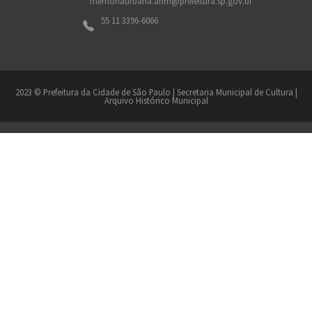
memoriaurbana.ahm@prefeitura.sp.gov.br
55 11 3396-6066
2023 © Prefeitura da Cidade de São Paulo | Secretaria Municipal de Cultura |
Arquivo Histórico Municipal