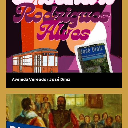
os sujeitos que formam a coletividade. Os critérios de avaliação
levam em conta essa realidade.
O programa foi reconhecido pelo concurso "Ações e exibições
para decolonizar práticas de museus" da
Fundación Typa
e da
Wikimedia Argentina em 2023 e foi semifinalista do
Premia
Sampa
2024.
O nosso edital é escrito seguindo os princípios da Linguagem
Simples e foi laureado pelo
Selo Municipal de Linguagem
Simples
da Prefeitura Municipal de São Paulo.
Fale conosco em:
memoriaurbana.ahm@prefeitura.sp.gov.br
Avenida Vereador José Diniz