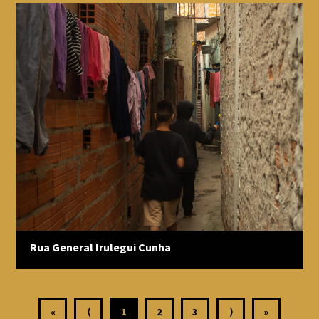
Rua General Irulegui Cunha
«
⟨
1
2
3
⟩
»